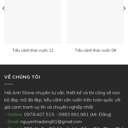
Tiểu cảnh thác nước 12
Tiểu cảnh thác nước 08
VỀ CHÚNG TÔI
Hải Anh Stone chuyên tư vấn, thiết kế và thi công về non
bộ đẹp, mộ đá đẹp, tiểu cảnh sân vườn trên toàn quốc với
giá cạnh tranh uy tín và chuyên nghiệp nhất.
- Hotline:
0978.407.515 - 0983.991.981 (Mr. Đăng)
- Email:
nguyenhaidang81@gmail.com