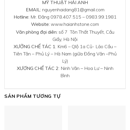
MỸ THUẬT HẢI ANH
EMAIL:
nguyenhaidang81@gmail.com
Hotline:
Mr. Đăng 0978.407.515 – 0983.99.1981
Website:
www.haianhstone.com
Văn phòng đại diên:
số 7 Tôn Thất Thuyết, Cầu
Giấy, Hà Nội
XƯỞNG CHẾ TÁC 1
: Km6 – Qlộ 1a Cũ- Lão Cầu –
Tiên Tân – Phủ Lý – Hà Nam (giữa Đồng Văn –Phủ
Lý)
XƯƠNG CHẾ TÁC 2
: Ninh Vân – Hoa Lư – Ninh
Bình
SẢN PHẨM TƯƠNG TỰ