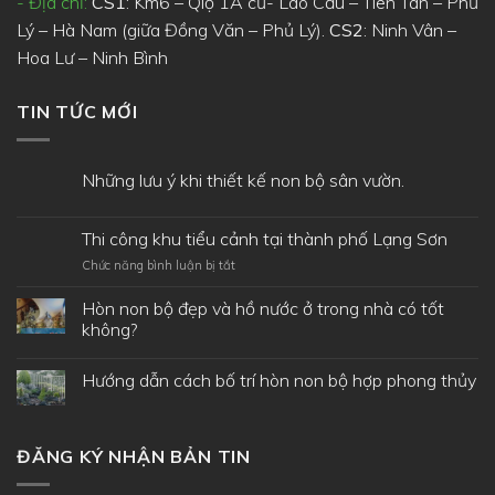
- Địa chỉ:
CS1
: Km6 – Qlộ 1A cũ- Lão Cầu – Tiên Tân – Phủ
Lý – Hà Nam (giữa Đồng Văn – Phủ Lý).
CS2
: Ninh Vân –
Hoa Lư – Ninh Bình
TIN TỨC MỚI
Những lưu ý khi thiết kế non bộ sân vườn.
Thi công khu tiểu cảnh tại thành phố Lạng Sơn
ở
Chức năng bình luận bị tắt
Thi
công
Hòn non bộ đẹp và hồ nước ở trong nhà có tốt
khu
không?
tiểu
cảnh
Hướng dẫn cách bố trí hòn non bộ hợp phong thủy
tại
thành
phố
Lạng
Sơn
ĐĂNG KÝ NHẬN BẢN TIN