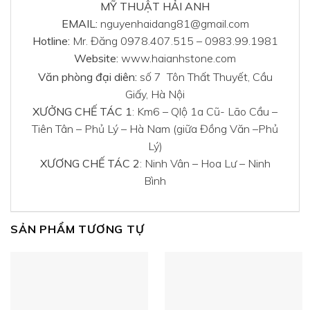
MỸ THUẬT HẢI ANH
EMAIL:
nguyenhaidang81@gmail.com
Hotline:
Mr. Đăng 0978.407.515 – 0983.99.1981
Website:
www.haianhstone.com
Văn phòng đại diên:
số 7 Tôn Thất Thuyết, Cầu
Giấy, Hà Nội
XƯỞNG CHẾ TÁC 1
: Km6 – Qlộ 1a Cũ- Lão Cầu –
Tiên Tân – Phủ Lý – Hà Nam (giữa Đồng Văn –Phủ
Lý)
XƯƠNG CHẾ TÁC 2
: Ninh Vân – Hoa Lư – Ninh
Bình
SẢN PHẨM TƯƠNG TỰ