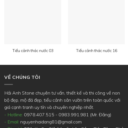
Tiểu cảnh thác nước 03
Tiểu cảnh thác nước 16
VỀ CHÚNG TÔI
Hải Anh Stone chuyên tư vấn, thiết kế và thi công về non
bộ đẹp, mộ đá đẹp, tiểu cảnh sân vườn trên toàn quốc với
giá cạnh tranh uy tín và chuyên nghiệp nhất.
- Hotline:
0978.407.515 - 0983.991.981 (Mr. Đăng)
- Email:
nguyenhaidang81@gmail.com