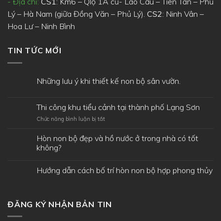
- Địa chỉ:
CS1
: Km6 – Qlộ 1A cũ- Lão Cầu – Tiên Tân – Phủ
Lý – Hà Nam (giữa Đồng Văn – Phủ Lý).
CS2
: Ninh Vân –
Hoa Lư – Ninh Bình
TIN TỨC MỚI
Những lưu ý khi thiết kế non bộ sân vườn.
Thi công khu tiểu cảnh tại thành phố Lạng Sơn
ở
Chức năng bình luận bị tắt
Thi
công
Hòn non bộ đẹp và hồ nước ở trong nhà có tốt
khu
không?
tiểu
cảnh
Hướng dẫn cách bố trí hòn non bộ hợp phong thủy
tại
thành
phố
Lạng
Sơn
ĐĂNG KÝ NHẬN BẢN TIN