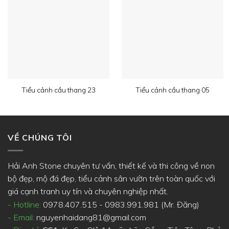
Tiểu cảnh cầu thang 23
Tiểu cảnh cầu thang 05
VỀ CHÚNG TÔI
Hải Anh Stone chuyên tư vấn, thiết kế và thi công về non
bộ đẹp, mộ đá đẹp, tiểu cảnh sân vườn trên toàn quốc với
giá cạnh tranh uy tín và chuyên nghiệp nhất.
- Hotline:
0978.407.515 - 0983.991.981 (Mr. Đăng)
- Email:
nguyenhaidang81@gmail.com