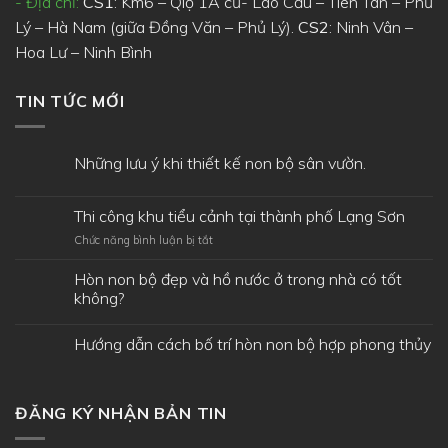
- Địa chỉ:
CS1
: Km6 – Qlộ 1A cũ- Lão Cầu – Tiên Tân – Phủ
Lý – Hà Nam (giữa Đồng Văn – Phủ Lý).
CS2
: Ninh Vân –
Hoa Lư – Ninh Bình
TIN TỨC MỚI
Những lưu ý khi thiết kế non bộ sân vườn.
Thi công khu tiểu cảnh tại thành phố Lạng Sơn
ở
Chức năng bình luận bị tắt
Thi
công
Hòn non bộ đẹp và hồ nước ở trong nhà có tốt
khu
không?
tiểu
cảnh
Hướng dẫn cách bố trí hòn non bộ hợp phong thủy
tại
thành
phố
Lạng
Sơn
ĐĂNG KÝ NHẬN BẢN TIN