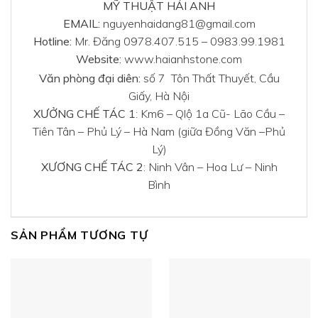
MỸ THUẬT HẢI ANH
EMAIL:
nguyenhaidang81@gmail.com
Hotline:
Mr. Đăng 0978.407.515 – 0983.99.1981
Website:
www.haianhstone.com
Văn phòng đại diên:
số 7 Tôn Thất Thuyết, Cầu
Giấy, Hà Nội
XƯỞNG CHẾ TÁC 1
: Km6 – Qlộ 1a Cũ- Lão Cầu –
Tiên Tân – Phủ Lý – Hà Nam (giữa Đồng Văn –Phủ
Lý)
XƯƠNG CHẾ TÁC 2
: Ninh Vân – Hoa Lư – Ninh
Bình
SẢN PHẨM TƯƠNG TỰ