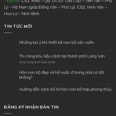
- Địa chỉ:
CS1
: Km6 – Qlộ 1A cũ- Lão Cầu – Tiên Tân – Phủ
Lý – Hà Nam (giữa Đồng Văn – Phủ Lý).
CS2
: Ninh Vân –
Hoa Lư – Ninh Bình
TIN TỨC MỚI
Những lưu ý khi thiết kế non bộ sân vườn.
Thi công khu tiểu cảnh tại thành phố Lạng Sơn
ở
Chức năng bình luận bị tắt
Thi
công
Hòn non bộ đẹp và hồ nước ở trong nhà có tốt
khu
không?
tiểu
cảnh
Hướng dẫn cách bố trí hòn non bộ hợp phong thủy
tại
thành
phố
Lạng
Sơn
ĐĂNG KÝ NHẬN BẢN TIN