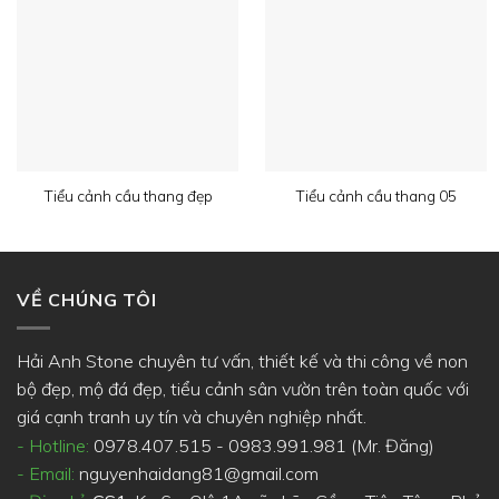
Tiểu cảnh cầu thang đẹp
Tiểu cảnh cầu thang 05
VỀ CHÚNG TÔI
Hải Anh Stone chuyên tư vấn, thiết kế và thi công về non
bộ đẹp, mộ đá đẹp, tiểu cảnh sân vườn trên toàn quốc với
giá cạnh tranh uy tín và chuyên nghiệp nhất.
- Hotline:
0978.407.515 - 0983.991.981 (Mr. Đăng)
- Email:
nguyenhaidang81@gmail.com