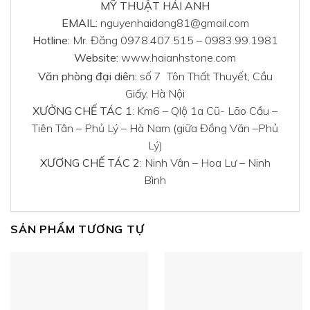
MỸ THUẬT HẢI ANH
EMAIL:
nguyenhaidang81@gmail.com
Hotline:
Mr. Đăng 0978.407.515 – 0983.99.1981
Website:
www.haianhstone.com
Văn phòng đại diên:
số 7 Tôn Thất Thuyết, Cầu
Giấy, Hà Nội
XƯỞNG CHẾ TÁC 1
: Km6 – Qlộ 1a Cũ- Lão Cầu –
Tiên Tân – Phủ Lý – Hà Nam (giữa Đồng Văn –Phủ
Lý)
XƯƠNG CHẾ TÁC 2
: Ninh Vân – Hoa Lư – Ninh
Bình
SẢN PHẨM TƯƠNG TỰ