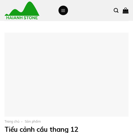
Skip
to
content
Trang chủ
»
Sản phẩm
Tiểu cảnh cầu thang 12