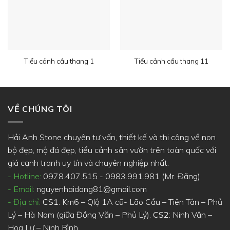
Tiểu cảnh cầu thang 1
Tiểu cảnh cầu thang 11
VỀ CHÚNG TÔI
Hải Anh Stone chuyên tư vấn, thiết kế và thi công về non
bộ đẹp, mộ đá đẹp, tiểu cảnh sân vườn trên toàn quốc với
giá cạnh tranh uy tín và chuyên nghiệp nhất.
- Hotline:
0978.407.515 - 0983.991.981 (Mr. Đăng)
- Email:
nguyenhaidang81@gmail.com
- Địa chỉ:
CS1
: Km6 – Qlộ 1A cũ- Lão Cầu – Tiên Tân – Phủ
Lý – Hà Nam (giữa Đồng Văn – Phủ Lý).
CS2
: Ninh Vân –
Hoa Lư – Ninh Bình