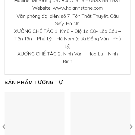
Hotline:
Mr. Đăng 0978.407.515 – 0983.99.1981
Website:
www.haianhstone.com
Văn phòng đại diên:
số 7 Tôn Thất Thuyết, Cầu
Giấy, Hà Nội
XƯỞNG CHẾ TÁC 1
: Km6 – Qlộ 1a Cũ- Lão Cầu –
Tiên Tân – Phủ Lý – Hà Nam (giữa Đồng Văn –Phủ
Lý)
XƯƠNG CHẾ TÁC 2
: Ninh Vân – Hoa Lư – Ninh
Bình
SẢN PHẨM TƯƠNG TỰ