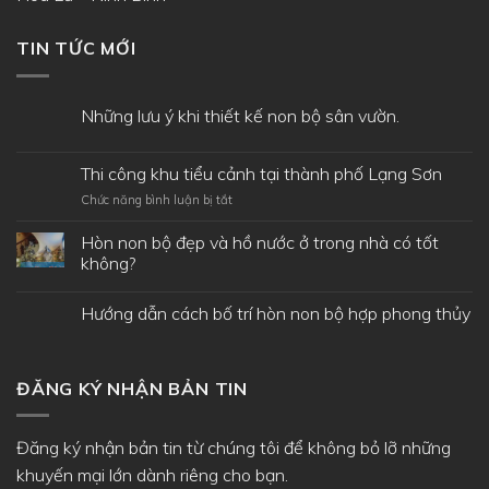
TIN TỨC MỚI
Những lưu ý khi thiết kế non bộ sân vườn.
Thi công khu tiểu cảnh tại thành phố Lạng Sơn
ở
Chức năng bình luận bị tắt
Thi
công
Hòn non bộ đẹp và hồ nước ở trong nhà có tốt
khu
không?
tiểu
cảnh
Hướng dẫn cách bố trí hòn non bộ hợp phong thủy
tại
thành
phố
Lạng
Sơn
ĐĂNG KÝ NHẬN BẢN TIN
Đăng ký nhận bản tin từ chúng tôi để không bỏ lỡ những
khuyến mại lớn dành riêng cho bạn.